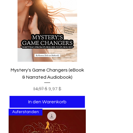
Mystery's Game Changers (eBook
& Narrated Audiobook)
Standardpreis
14,97 $
Sale-Preis
9,97 $
In den Warenkorb
Auferstanden