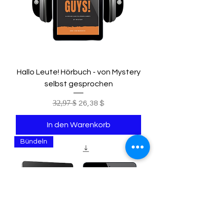
Hallo Leute! Hörbuch - von Mystery
selbst gesprochen
Standardpreis
32,97 $
Sale-Preis
26,38 $
In den Warenkorb
Bündeln