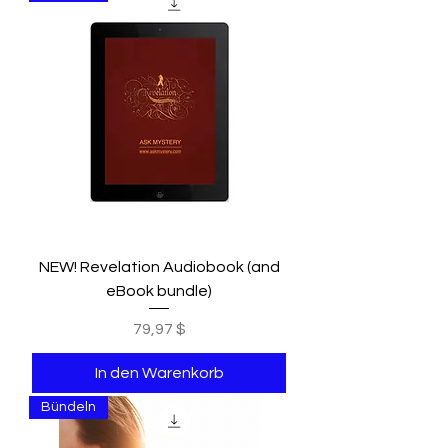
NEW! Revelation Audiobook (and
eBook bundle)
Preis
79,97 $
In den Warenkorb
Bündeln