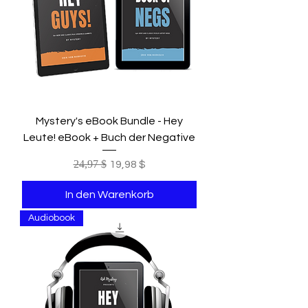
Mystery's eBook Bundle - Hey
Leute! eBook + Buch der Negative
Standardpreis
24,97 $
Sale-Preis
19,98 $
In den Warenkorb
Audiobook