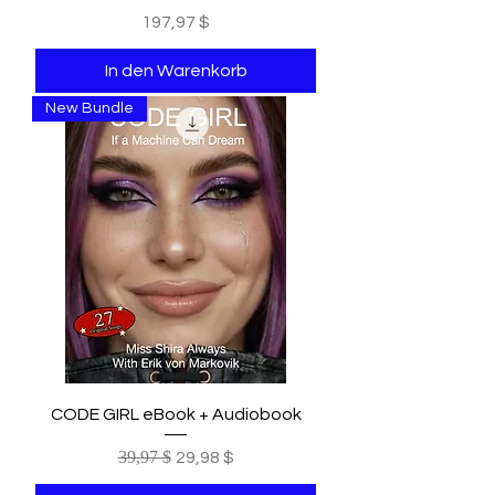
Preis
197,97 $
In den Warenkorb
New Bundle
CODE GIRL eBook + Audiobook
Standardpreis
39,97 $
Sale-Preis
29,98 $