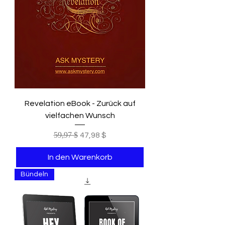
Revelation eBook - Zurück auf
vielfachen Wunsch
Standardpreis
59,97 $
Sale-Preis
47,98 $
In den Warenkorb
Bündeln