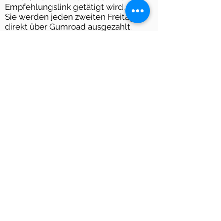
Empfehlungslink getätigt wird.
Sie werden jeden zweiten Freitag
direkt über Gumroad ausgezahlt.
Unser Partnerprogramm wird über
Gumroad verwaltet. Lesen Sie
hier
mehr.
* Sie können dieses Bild
verwenden, um Ihren eindeutigen
Empfehlungslink zu bewerben.