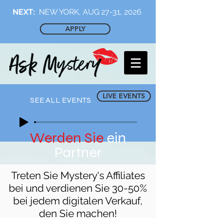
NEXT:
NEW YORK, AUG 27-31, 2026
APPLY
LIVE EVENTS
SEE ALL EVENTS
Werden Sie
ein
Partner
Treten Sie Mystery's Affiliates
bei und verdienen Sie 30-50%
bei jedem digitalen Verkauf,
den Sie machen!